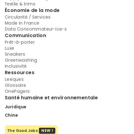
Textile & trims
Économie de la mode
Circularité / Services
Made in France
Data Consommateur-ice-s
Communication
Prêt-à-porter
Luxe
Sneakers
Greenwashing
Inclusivité
Ressources
Lexiques
Glossaire
OnePagers
Santé humaine et environnementale
Juridique
Chine
The Good Jobs
NEW !