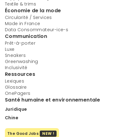
Textile & trims
Économie de la mode
Circularité / Services
Made in France
Data Consommateur-ice-s
Communication
Prêt-à-porter
Luxe
Sneakers
Greenwashing
Inclusivité
Ressources
Lexiques
Glossaire
OnePagers
Santé humaine et environnementale
Juridique
Chine
The Good Jobs
NEW !