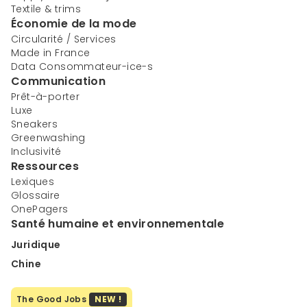
Textile & trims
Économie de la mode
Circularité / Services
Made in France
Data Consommateur-ice-s
Communication
Prêt-à-porter
Luxe
Sneakers
Greenwashing
Inclusivité
Ressources
Lexiques
Glossaire
OnePagers
Santé humaine et environnementale
Juridique
Chine
The Good Jobs
NEW !