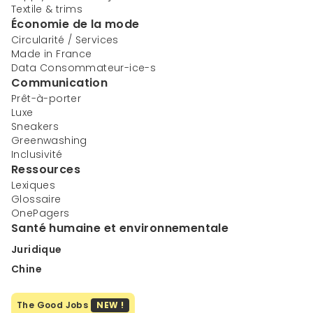
Textile & trims
Économie de la mode
Circularité / Services
Made in France
Data Consommateur-ice-s
Communication
Prêt-à-porter
Luxe
Sneakers
Greenwashing
Inclusivité
Ressources
Lexiques
Glossaire
OnePagers
Santé humaine et environnementale
Juridique
Chine
The Good Jobs
NEW !