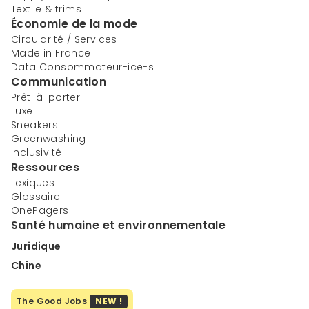
Textile & trims
Économie de la mode
Circularité / Services
Made in France
Data Consommateur-ice-s
Communication
Prêt-à-porter
Luxe
Sneakers
Greenwashing
Inclusivité
Ressources
Lexiques
Glossaire
OnePagers
Santé humaine et environnementale
Juridique
Chine
The Good Jobs
NEW !