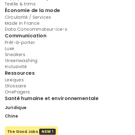
Textile & trims
Économie de la mode
Circularité / Services
Made in France
Data Consommateur-ice-s
Communication
Prêt-à-porter
Luxe
Sneakers
Greenwashing
Inclusivité
Ressources
Lexiques
Glossaire
OnePagers
Santé humaine et environnementale
Juridique
Chine
The Good Jobs
NEW !