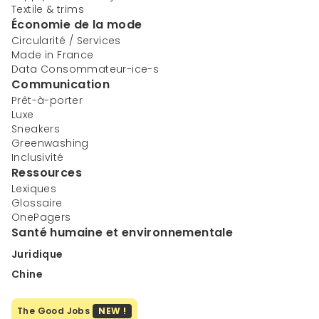
Textile & trims
Économie de la mode
Circularité / Services
Made in France
Data Consommateur-ice-s
Communication
Prêt-à-porter
Luxe
Sneakers
Greenwashing
Inclusivité
Ressources
Lexiques
Glossaire
OnePagers
Santé humaine et environnementale
Juridique
Chine
The Good Jobs
NEW !