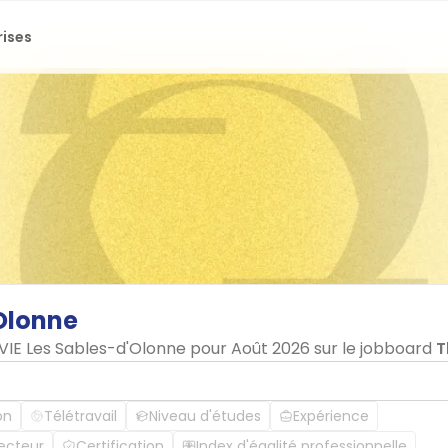
rises
Olonne
 VIE Les Sables-d'Olonne pour Août 2026 sur le jobboard
T
on
Télétravail
Niveau d'études
Expérience
ecteur
Certification
Index d'égalité professionnelle