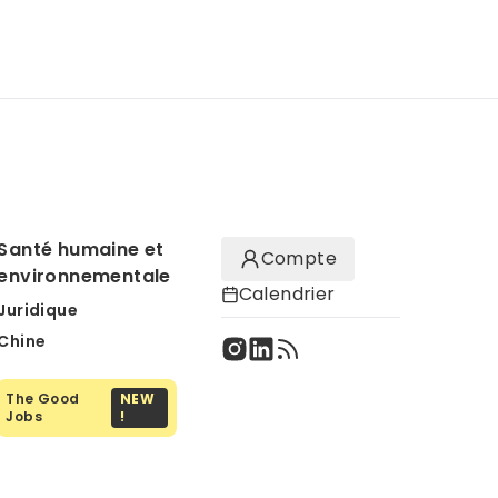
Santé humaine et
Compte
environnementale
Calendrier
Juridique
Chine
The Good
NEW
Jobs
!