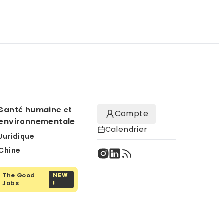
Santé humaine et
Compte
environnementale
Calendrier
Juridique
Chine
The Good
NEW
Jobs
!