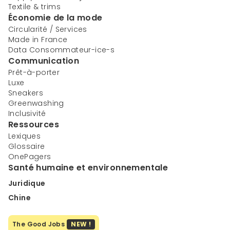
Textile & trims
Économie de la mode
Circularité / Services
Made in France
Data Consommateur-ice-s
Communication
Prêt-à-porter
Luxe
Sneakers
Greenwashing
Inclusivité
Ressources
Lexiques
Glossaire
OnePagers
Santé humaine et environnementale
Juridique
Chine
The Good Jobs
NEW !