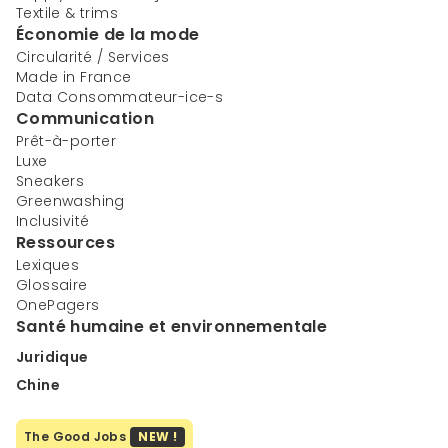
Textile & trims
Économie de la mode
Circularité / Services
Made in France
Data Consommateur-ice-s
Communication
Prêt-à-porter
Luxe
Sneakers
Greenwashing
Inclusivité
Ressources
Lexiques
Glossaire
OnePagers
Santé humaine et environnementale
Juridique
Chine
The Good Jobs
NEW !