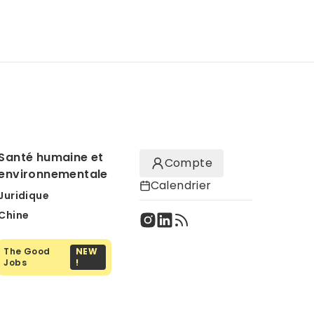
Santé humaine et
Compte
environnementale
Calendrier
Juridique
Chine
The Good
NEW
Jobs
!