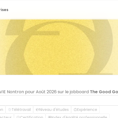
rises
 VIE Nontron pour Août 2026 sur le jobboard
The Good G
on
Télétravail
Niveau d'études
Expérience
ecteur
Certification
Index d'égalité professionnelle