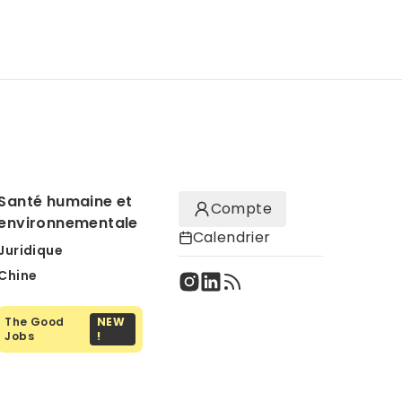
Santé humaine et
Compte
environnementale
Calendrier
Juridique
Chine
The Good
NEW
Jobs
!