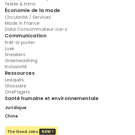
Textile & trims
Économie de la mode
Circularité / Services
Made in France
Data Consommateur-ice-s
Communication
Prêt-à-porter
Luxe
Sneakers
Greenwashing
Inclusivité
Ressources
Lexiques
Glossaire
OnePagers
Santé humaine et environnementale
Juridique
Chine
The Good Jobs
NEW !