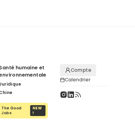
Santé humaine et
Compte
environnementale
Calendrier
Juridique
Chine
The Good
NEW
Jobs
!