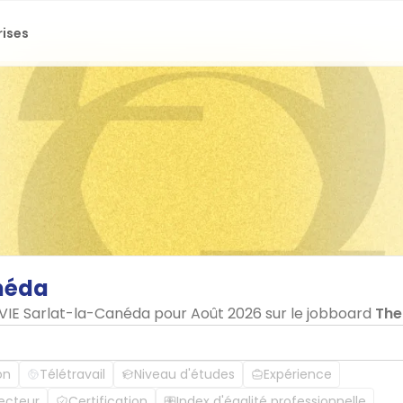
rises
néda
n VIE Sarlat-la-Canéda pour Août 2026 sur le jobboard
The
on
Télétravail
Niveau d'études
Expérience
ecteur
Certification
Index d'égalité professionnelle