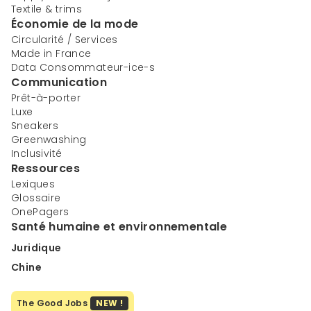
Textile & trims
Économie de la mode
Circularité / Services
Made in France
Data Consommateur-ice-s
Communication
Prêt-à-porter
Luxe
Sneakers
Greenwashing
Inclusivité
Ressources
Lexiques
Glossaire
OnePagers
Santé humaine et environnementale
Juridique
Chine
The Good Jobs
NEW !