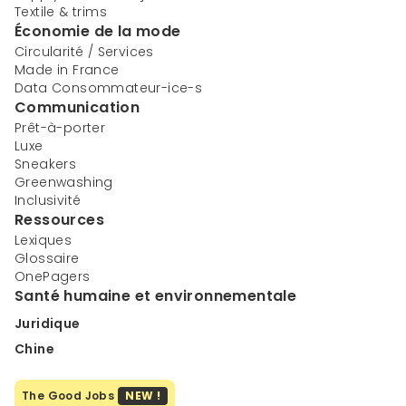
Textile & trims
Économie de la mode
Circularité / Services
Made in France
Data Consommateur-ice-s
Communication
Prêt-à-porter
Luxe
Sneakers
Greenwashing
Inclusivité
Ressources
Lexiques
Glossaire
OnePagers
Santé humaine et environnementale
Juridique
Chine
The Good Jobs
NEW !