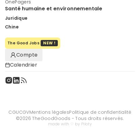
OnePagers
Santé humaine et environnementale
Juridique
Chine
The Good Jobs
NEW !
Compte
Calendrier
CGU
CGV
Mentions légales
Politique de confidentialité
©
2026
TheGoodGoods - Tous droits réservés.
made with ♡ by Piloty