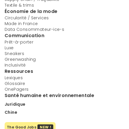
Textile & trims
Économie de la mode
Circularité / Services
Made in France
Data Consommateur-ice-s
Communication
Prêt-à-porter
Luxe
Sneakers
Greenwashing
Inclusivité
Ressources
Lexiques
Glossaire
OnePagers
Santé humaine et environnementale
Juridique
Chine
The Good Jobs
NEW !