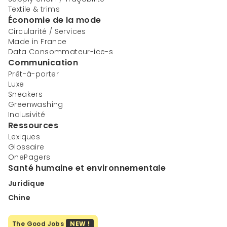
Textile & trims
Économie de la mode
Circularité / Services
Made in France
Data Consommateur-ice-s
Communication
Prêt-à-porter
Luxe
Sneakers
Greenwashing
Inclusivité
Ressources
Lexiques
Glossaire
OnePagers
Santé humaine et environnementale
Juridique
Chine
The Good Jobs
NEW !