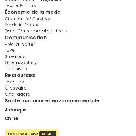
Textile & trims
Économie de la mode
Circularité / Services
Made in France
Data Consommateur-ice-s
Communication
Prêt-à-porter
Luxe
Sneakers
Greenwashing
Inclusivité
Ressources
Lexiques
Glossaire
OnePagers
Santé humaine et environnementale
Juridique
Chine
The Good Jobs
NEW !