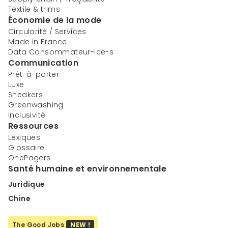
Textile & trims
Économie de la mode
Circularité / Services
Made in France
Data Consommateur-ice-s
Communication
Prêt-à-porter
Luxe
Sneakers
Greenwashing
Inclusivité
Ressources
Lexiques
Glossaire
OnePagers
Santé humaine et environnementale
Juridique
Chine
The Good Jobs
NEW !