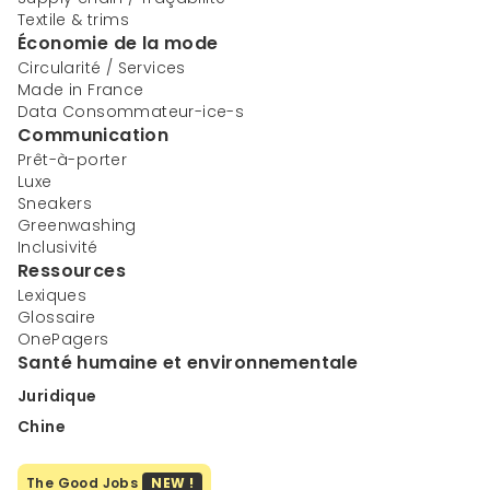
Textile & trims
Économie de la mode
Circularité / Services
Made in France
Data Consommateur-ice-s
Communication
Prêt-à-porter
Luxe
Sneakers
Greenwashing
Inclusivité
Ressources
Lexiques
Glossaire
OnePagers
Santé humaine et environnementale
Juridique
Chine
The Good Jobs
NEW !