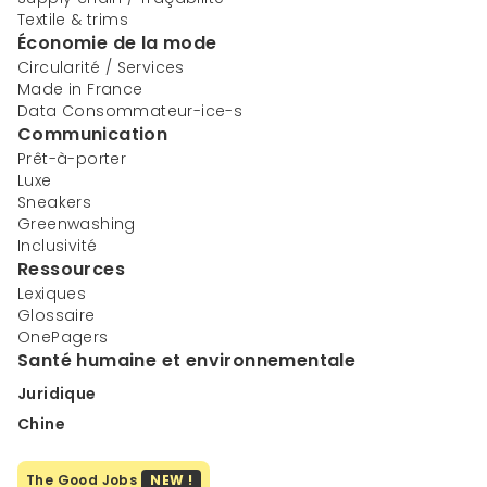
Textile & trims
Économie de la mode
Circularité / Services
Made in France
Data Consommateur-ice-s
Communication
Prêt-à-porter
Luxe
Sneakers
Greenwashing
Inclusivité
Ressources
Lexiques
Glossaire
OnePagers
Santé humaine et environnementale
Juridique
Chine
The Good Jobs
NEW !