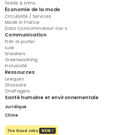
Textile & trims
Économie de la mode
Circularité / Services
Made in France
Data Consommateur-ice-s
Communication
Prêt-à-porter
Luxe
Sneakers
Greenwashing
Inclusivité
Ressources
Lexiques
Glossaire
OnePagers
Santé humaine et environnementale
Juridique
Chine
The Good Jobs
NEW !