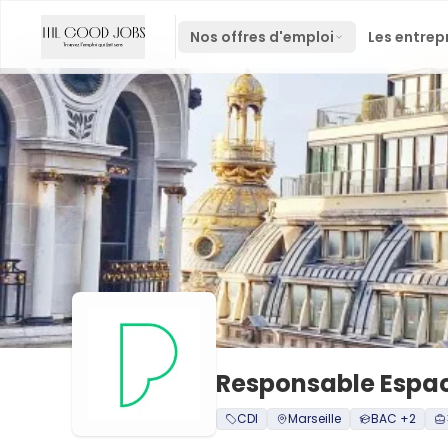
Nos offres d'emploi
Les entrep
Responsable Espac
CDI
Marseille
BAC +2