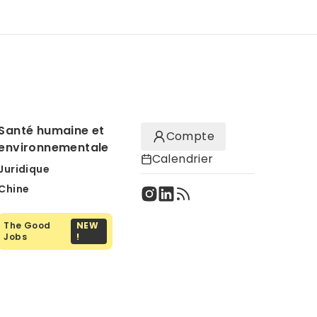
Santé humaine et
Compte
environnementale
Calendrier
Juridique
Chine
The Good
NEW
Jobs
!