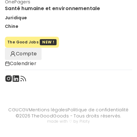
OnePagers
Santé humaine et environnementale
Juridique
Chine
The Good Jobs
NEW !
Compte
Calendrier
CGU
CGV
Mentions légales
Politique de confidentialité
©
2026
TheGoodGoods - Tous droits réservés.
made with ♡ by Piloty