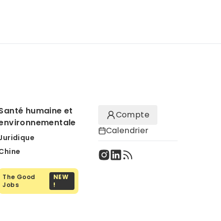
Santé humaine et
Compte
environnementale
Calendrier
Juridique
Chine
The Good
NEW
Jobs
!