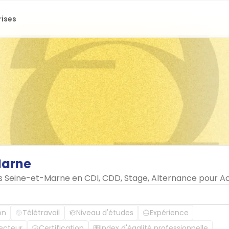
rises
Marne
s Seine-et-Marne en CDI, CDD, Stage, Alternance pour Ao
on
Télétravail
Niveau d'études
Expérience
ecteur
Certification
Index d'égalité professionnelle