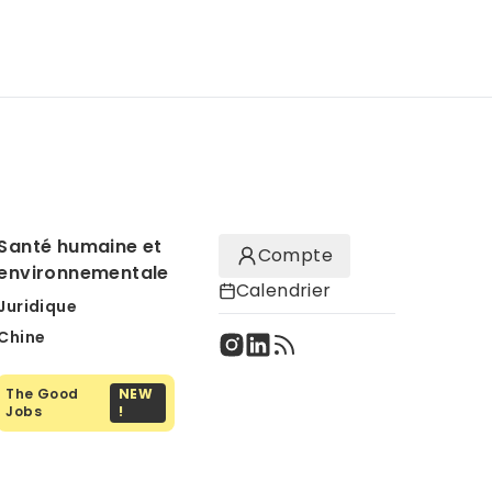
Santé humaine et
Compte
environnementale
Calendrier
Juridique
Chine
The Good
NEW
Jobs
!