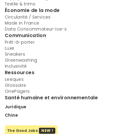
Textile & trims
Économie de la mode
Circularité / Services
Made in France
Data Consommateur-ice-s
Communication
Prêt-à-porter
Luxe
Sneakers
Greenwashing
Inclusivité
Ressources
Lexiques
Glossaire
OnePagers
Santé humaine et environnementale
Juridique
Chine
The Good Jobs
NEW !