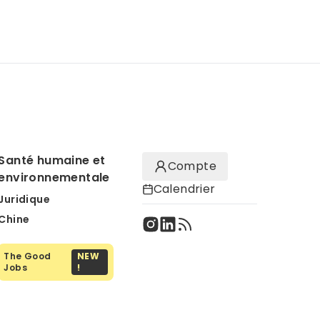
Santé humaine et
Compte
environnementale
Calendrier
Juridique
Chine
The Good
NEW
Jobs
!